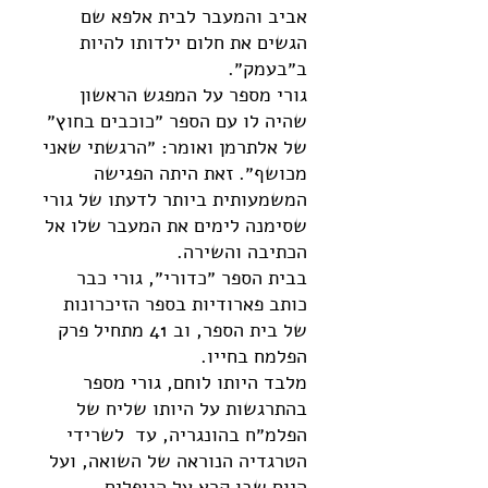
אביב והמעבר לבית אלפא שם
הגשים את חלום ילדותו להיות
ב״בעמק״.
גורי מספר על המפגש הראשון
שהיה לו עם הספר ״כוכבים בחוץ״
של אלתרמן ואומר: ״הרגשתי שאני
מכושף״. זאת היתה הפגישה
המשמעותית ביותר לדעתו של גורי
שסימנה לימים את המעבר שלו אל
הכתיבה והשירה.
בבית הספר ״כדורי״, גורי כבר
כותב פארודיות בספר הזיכרונות
של בית הספר, וב 41 מתחיל פרק
הפלמח בחייו.
מלבד היותו לוחם, גורי מספר
בהתרגשות על היותו שליח של
הפלמ״ח בהונגריה, עד לשרידי
הטרגדיה הנוראה של השואה, ועל
היום שבו קרא על הנופלים