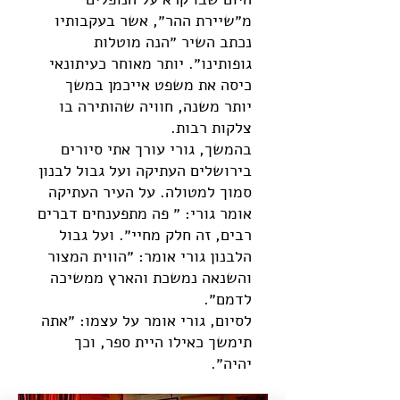
מ״שיירת ההר״, אשר בעקבותיו
נכתב השיר ״הנה מוטלות
גופותינו״. יותר מאוחר כעיתונאי
כיסה את משפט אייכמן במשך
יותר משנה, חוויה שהותירה בו
צלקות רבות.
בהמשך, גורי עורך אתי סיורים
בירושלים העתיקה ועל גבול לבנון
סמוך למטולה. על העיר העתיקה
אומר גורי: ״ פה מתפענחים דברים
רבים, זה חלק מחיי״. ועל גבול
הלבנון גורי אומר: ״הווית המצור
והשנאה נמשכת והארץ ממשיכה
לדמם״.
לסיום, גורי אומר על עצמו: ״אתה
תימשך כאילו היית ספר, וכך
יהיה״.